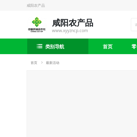
咸阳农产品
咸阳农产品
www.xyyzncp.com
类别导航
首页
零
首页
最新活动