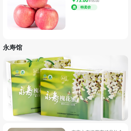
￥75.00
￥95.00
供绿色、天然、健康的农产品，
让您品尝到原汁原味的绛县味
道，感受绛县的独特魅力。
永寿馆