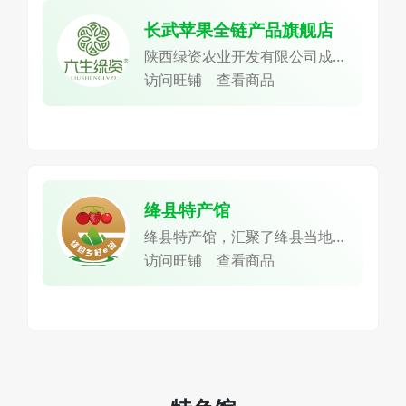
长武苹果全链产品旗舰店
陕西绿资农业开发有限公司成立
于2013年，位于长武县五里铺
访问旺铺
查看商品
工业园区，是一家集苹果种植、
肉羊养殖、有机肥加工、农产品
贮藏加工、电子商务、休闲观光
于一体的农业产业化省级重点龙
头企业。
绛县特产馆
绛县特产馆，汇聚了绛县当地丰
富多样的农货产品，致力于将绛
访问旺铺
查看商品
县的特色美味传递给更多的人。
绛县拥有独特的地理环境和气候
条件，孕育出了众多优质的农产
品。这里盛产山楂，绛县素有中
国山楂第一县的美誉，自1987
年就被农业部确定为全国七大山