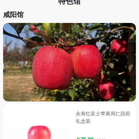
特色馆
楂基地县之一，如今更是全国最
大的优质山楂生产基地县。绛县
咸阳馆
山楂的果皮涂红，果点黄白色且
密集，果皮较粗糙，果实近圆稍
扁，顶部具有五棱，果面鲜红或
鲜枣红，披腊光，果肉粉白至粉
红，肉质紧密，味酸稍甜，内含
多种微量元素，营养丰富。 绛
县大樱桃也备受青睐，因特殊的
山区小气候，这里的大樱桃不仅
生长快、结果早、成熟早，而且
果个大、色浓、口感好，耐储
运，极具市场竞争力，绛县已成
为省级出口水果质量安全示范
区，华北地区最大的樱桃生产基
永寿红富士苹果周仁回府
地。此外，店内还有口感独特、
礼盒装
晚熟质优、味美耐贮的绛县苹
果。 绛县特产馆坚持为大家提