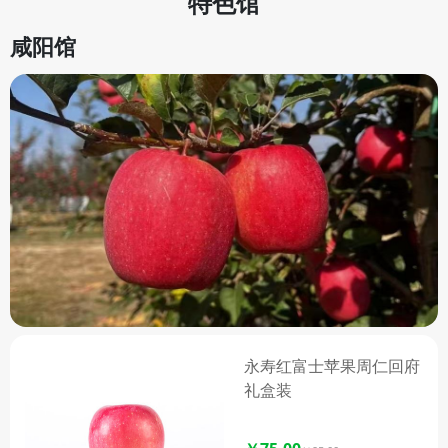
特色馆
楂基地县之一，如今更是全国最
大的优质山楂生产基地县。绛县
咸阳馆
山楂的果皮涂红，果点黄白色且
密集，果皮较粗糙，果实近圆稍
扁，顶部具有五棱，果面鲜红或
鲜枣红，披腊光，果肉粉白至粉
红，肉质紧密，味酸稍甜，内含
多种微量元素，营养丰富。 绛
县大樱桃也备受青睐，因特殊的
山区小气候，这里的大樱桃不仅
生长快、结果早、成熟早，而且
果个大、色浓、口感好，耐储
运，极具市场竞争力，绛县已成
为省级出口水果质量安全示范
区，华北地区最大的樱桃生产基
永寿红富士苹果周仁回府
地。此外，店内还有口感独特、
礼盒装
晚熟质优、味美耐贮的绛县苹
果。 绛县特产馆坚持为大家提