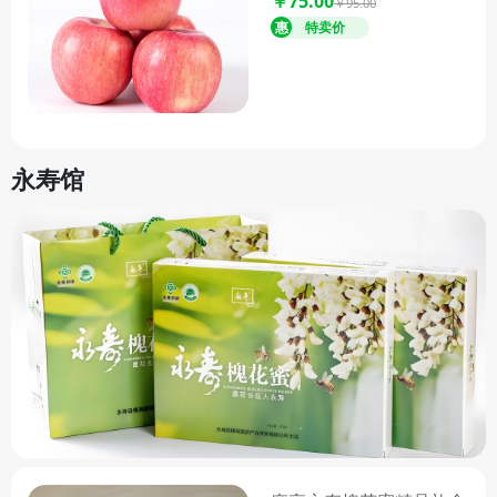
￥75.00
￥95.00
供绿色、天然、健康的农产品，
让您品尝到原汁原味的绛县味
道，感受绛县的独特魅力。
永寿馆