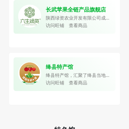
长武苹果全链产品旗舰店
陕西绿资农业开发有限公司成立
于2013年，位于长武县五里铺
访问旺铺
查看商品
工业园区，是一家集苹果种植、
肉羊养殖、有机肥加工、农产品
贮藏加工、电子商务、休闲观光
于一体的农业产业化省级重点龙
头企业。
绛县特产馆
绛县特产馆，汇聚了绛县当地丰
富多样的农货产品，致力于将绛
访问旺铺
查看商品
县的特色美味传递给更多的人。
绛县拥有独特的地理环境和气候
条件，孕育出了众多优质的农产
品。这里盛产山楂，绛县素有中
国山楂第一县的美誉，自1987
年就被农业部确定为全国七大山