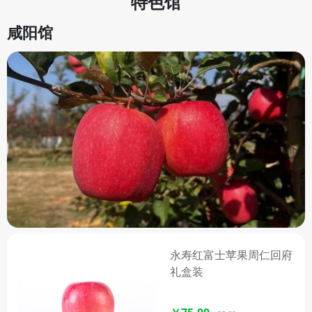
特色馆
楂基地县之一，如今更是全国最
大的优质山楂生产基地县。绛县
咸阳馆
山楂的果皮涂红，果点黄白色且
密集，果皮较粗糙，果实近圆稍
扁，顶部具有五棱，果面鲜红或
鲜枣红，披腊光，果肉粉白至粉
红，肉质紧密，味酸稍甜，内含
多种微量元素，营养丰富。 绛
县大樱桃也备受青睐，因特殊的
山区小气候，这里的大樱桃不仅
生长快、结果早、成熟早，而且
果个大、色浓、口感好，耐储
运，极具市场竞争力，绛县已成
为省级出口水果质量安全示范
区，华北地区最大的樱桃生产基
永寿红富士苹果周仁回府
地。此外，店内还有口感独特、
礼盒装
晚熟质优、味美耐贮的绛县苹
果。 绛县特产馆坚持为大家提