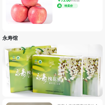
￥75.00
￥95.00
供绿色、天然、健康的农产品，
让您品尝到原汁原味的绛县味
道，感受绛县的独特魅力。
永寿馆