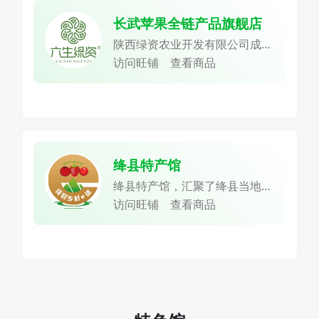
长武苹果全链产品旗舰店
陕西绿资农业开发有限公司成立
于2013年，位于长武县五里铺
访问旺铺
查看商品
工业园区，是一家集苹果种植、
肉羊养殖、有机肥加工、农产品
贮藏加工、电子商务、休闲观光
于一体的农业产业化省级重点龙
头企业。
绛县特产馆
绛县特产馆，汇聚了绛县当地丰
富多样的农货产品，致力于将绛
访问旺铺
查看商品
县的特色美味传递给更多的人。
绛县拥有独特的地理环境和气候
条件，孕育出了众多优质的农产
品。这里盛产山楂，绛县素有中
国山楂第一县的美誉，自1987
年就被农业部确定为全国七大山