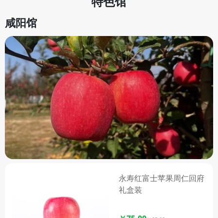
特色馆
楂基地县之一，如今更是全国最
大的优质山楂生产基地县。绛县
咸阳馆
山楂的果皮涂红，果点黄白色且
密集，果皮较粗糙，果实近圆稍
扁，顶部具有五棱，果面鲜红或
鲜枣红，披腊光，果肉粉白至粉
红，肉质紧密，味酸稍甜，内含
多种微量元素，营养丰富。 绛
县大樱桃也备受青睐，因特殊的
山区小气候，这里的大樱桃不仅
生长快、结果早、成熟早，而且
果个大、色浓、口感好，耐储
运，极具市场竞争力，绛县已成
为省级出口水果质量安全示范
区，华北地区最大的樱桃生产基
永寿红富士苹果周仁回府
地。此外，店内还有口感独特、
礼盒装
晚熟质优、味美耐贮的绛县苹
果。 绛县特产馆坚持为大家提