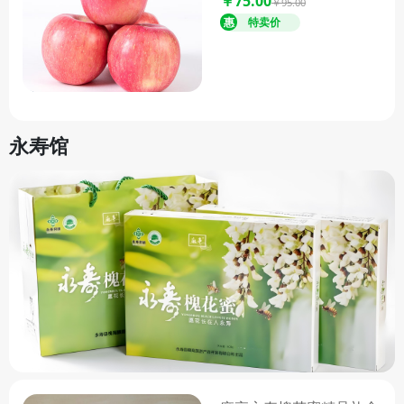
￥75.00
￥95.00
供绿色、天然、健康的农产品，
让您品尝到原汁原味的绛县味
道，感受绛县的独特魅力。
永寿馆