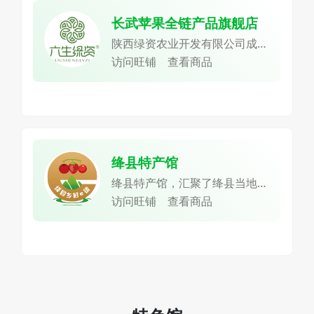
长武苹果全链产品旗舰店
陕西绿资农业开发有限公司成立
于2013年，位于长武县五里铺
访问旺铺
查看商品
工业园区，是一家集苹果种植、
肉羊养殖、有机肥加工、农产品
贮藏加工、电子商务、休闲观光
于一体的农业产业化省级重点龙
头企业。
绛县特产馆
绛县特产馆，汇聚了绛县当地丰
富多样的农货产品，致力于将绛
访问旺铺
查看商品
县的特色美味传递给更多的人。
绛县拥有独特的地理环境和气候
条件，孕育出了众多优质的农产
品。这里盛产山楂，绛县素有中
国山楂第一县的美誉，自1987
年就被农业部确定为全国七大山